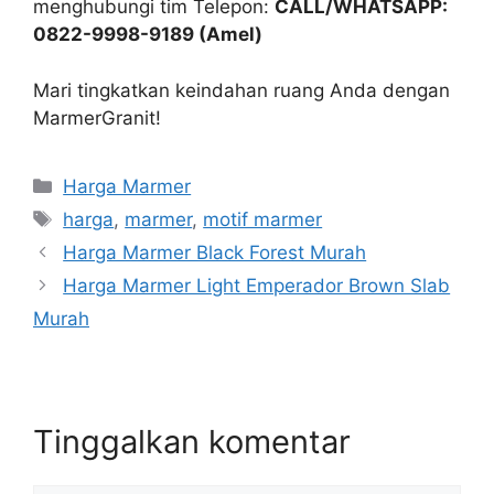
menghubungi tim Telepon:
CALL/WHATSAPP:
0822-9998-9189 (Amel)
Mari tingkatkan keindahan ruang Anda dengan
MarmerGranit!
Kategori
Harga Marmer
Tag
harga
,
marmer
,
motif marmer
Harga Marmer Black Forest Murah
Harga Marmer Light Emperador Brown Slab
Murah
Tinggalkan komentar