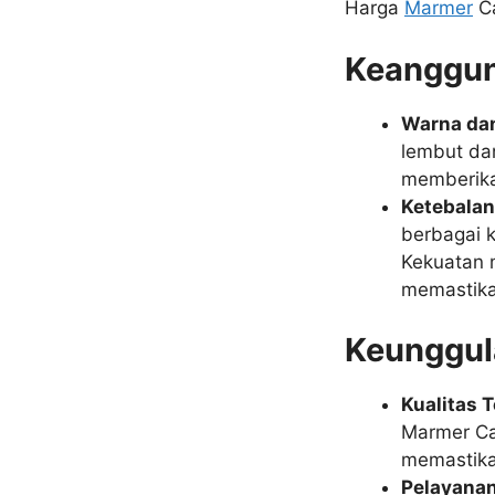
Harga
Marmer
Ca
Keanggun
Warna dan
lembut da
memberika
Ketebalan
berbagai 
Kekuatan m
memastika
Keunggul
Kualitas T
Marmer Cal
memastika
Pelayanan