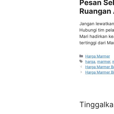
Pesan Se
Ruangan
Jangan lewatkan
Hubungi tim pel
Mari hadirkan k
tertinggi dari M
Kategori
Harga Marmer
Tag
harga
,
marmer
,
Harga Marmer Bo
Harga Marmer B
Tinggalk