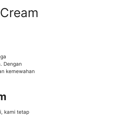
 Cream
gga
m. Dengan
han kemewahan
am
, kami tetap