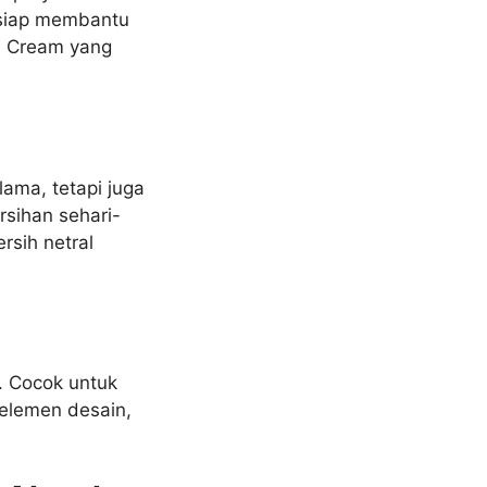
 siap membantu
a Cream yang
ama, tetapi juga
ihan sehari-
rsih netral
. Cocok untuk
 elemen desain,