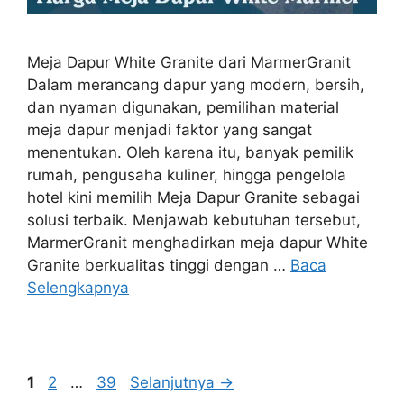
Meja Dapur White Granite dari MarmerGranit
Dalam merancang dapur yang modern, bersih,
dan nyaman digunakan, pemilihan material
meja dapur menjadi faktor yang sangat
menentukan. Oleh karena itu, banyak pemilik
rumah, pengusaha kuliner, hingga pengelola
hotel kini memilih Meja Dapur Granite sebagai
solusi terbaik. Menjawab kebutuhan tersebut,
MarmerGranit menghadirkan meja dapur White
Granite berkualitas tinggi dengan …
Baca
Selengkapnya
Halaman
Halaman
Halaman
1
2
…
39
Selanjutnya
→