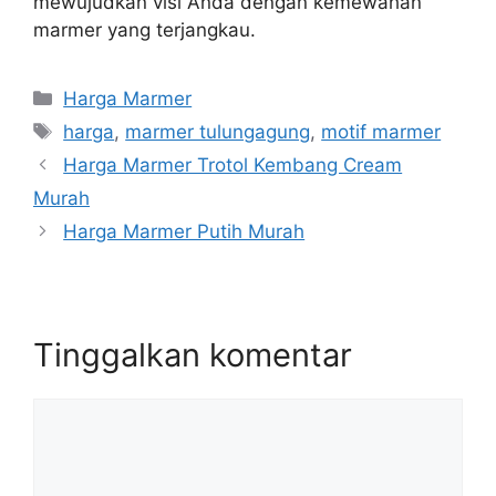
mewujudkan visi Anda dengan kemewahan
marmer yang terjangkau.
Kategori
Harga Marmer
Tag
harga
,
marmer tulungagung
,
motif marmer
Harga Marmer Trotol Kembang Cream
Murah
Harga Marmer Putih Murah
Tinggalkan komentar
Komentar