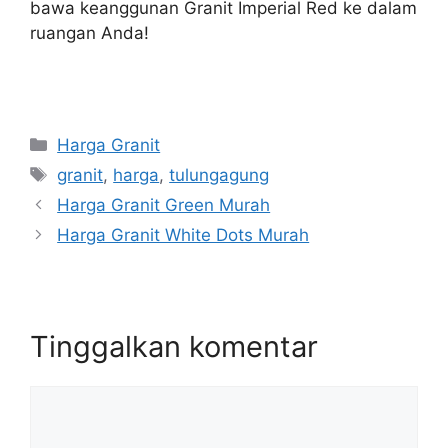
bawa keanggunan Granit Imperial Red ke dalam
ruangan Anda!
Kategori
Harga Granit
Tag
granit
,
harga
,
tulungagung
Harga Granit Green Murah
Harga Granit White Dots Murah
Tinggalkan komentar
Komentar