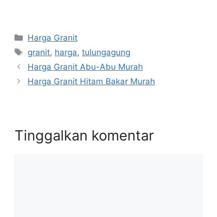
Kategori
Harga Granit
Tag
granit
,
harga
,
tulungagung
Harga Granit Abu-Abu Murah
Harga Granit Hitam Bakar Murah
Tinggalkan komentar
Komentar