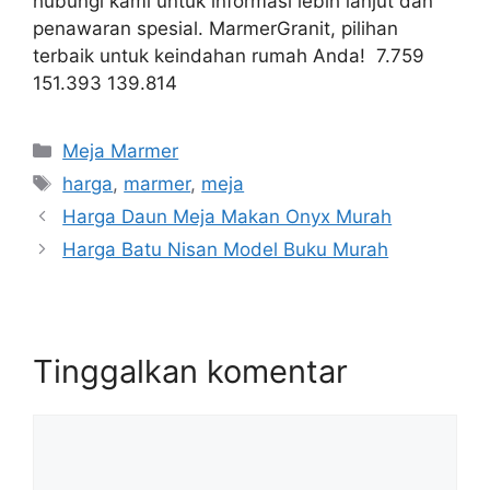
hubungi kami untuk informasi lebih lanjut dan
penawaran spesial. MarmerGranit, pilihan
terbaik untuk keindahan rumah Anda! 7.759
151.393 139.814
Kategori
Meja Marmer
Tag
harga
,
marmer
,
meja
Harga Daun Meja Makan Onyx Murah
Harga Batu Nisan Model Buku Murah
Tinggalkan komentar
Komentar