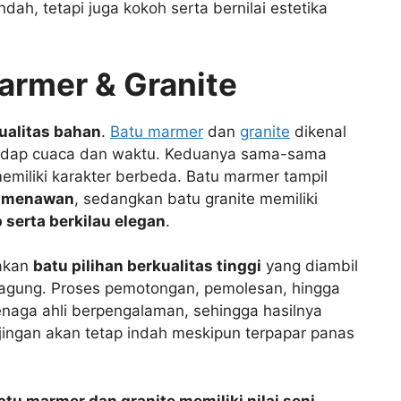
dah, tetapi juga kokoh serta bernilai estetika
armer & Granite
ualitas bahan
.
Batu marmer
dan
granite
dikenal
rhadap cuaca dan waktu. Keduanya sama-sama
miliki karakter berbeda. Batu marmer tampil
an menawan
, sedangkan batu granite memiliki
 serta berkilau elegan
.
nakan
batu pilihan berkualitas tinggi
yang diambil
ngagung. Proses pemotongan, pemolesan, hingga
tenaga ahli berpengalaman, sehingga hasilnya
ijingan akan tetap indah meskipun terpapar panas
atu marmer dan granite memiliki nilai seni