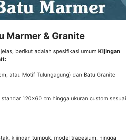
tu Marmer & Granite
elas, berikut adalah spesifikasi umum
Kijingan
it
:
em, atau Motif Tulungagung) dan Batu Granite
)
n standar 120×60 cm hingga ukuran custom sesuai
otak, kijingan tumpuk, model trapesium, hingga